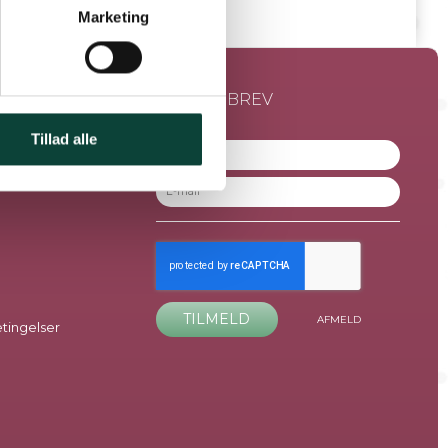
Marketing
NYHEDSBREV
Tillad alle
ngstider
TILMELD
AFMELD
ingelser