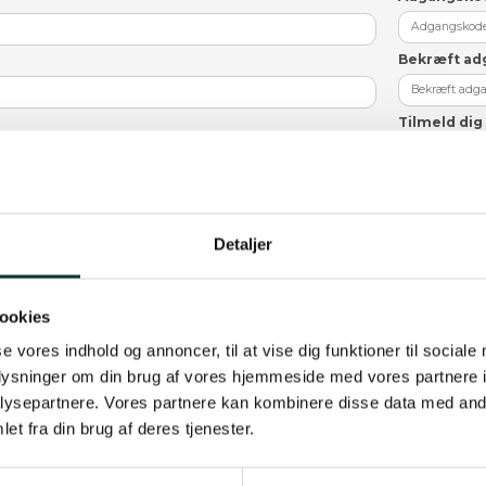
Bekræft a
Tilmeld di
Bliv opdatere
du ønsker det
Jeg
Detaljer
ookies
se vores indhold og annoncer, til at vise dig funktioner til sociale
oplysninger om din brug af vores hjemmeside med vores partnere i
ysepartnere. Vores partnere kan kombinere disse data med andr
et fra din brug af deres tjenester.
il hjælpe os med at oprette en konto og give dig en god oplevelse på vore
 tidligere ordrer. Vi lover at passe på dine data og holde dem sikret. Hvi