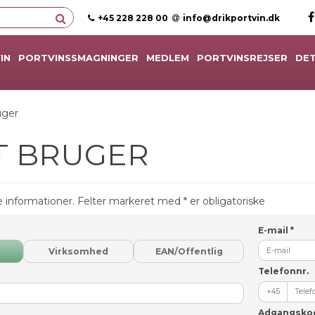
+45 228 228 00
info@drikportvin.dk
IN
PORTVINSSMAGNINGER
MEDLEM
PORTVINSREJSER
DET
uger
T BRUGER
e informationer. Felter markeret med * er obligatoriske
E-mail
*
Virksomhed
EAN/Offentlig
Telefonnr.
+45
Adgangsk