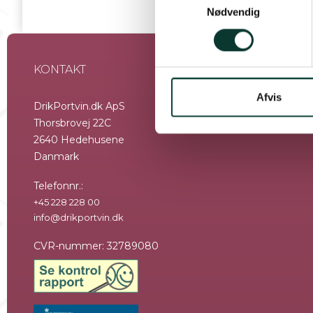
logget ind.
Nødvendig
a
m
t
y
KONTAKT
FØLG OS
k
k
Afvis
DrikPortvin.dk ApS
e
Thorsbrovej 22C
v
2640 Hedehusene
a
Danmark
l
g
Telefonnr.
:
+45 228 228 00
info@drikportvin.dk
CVR-nummer
:
32789080