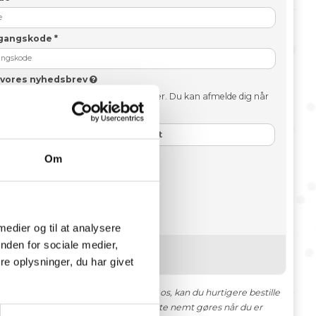
dgangskode
*
g vores nyhedsbrev
t med specielle tilbud og nye produkter. Du kan afmelde dig når
.
 vil gerne tilmeldes nyhedsbrevet
Om
 medier og til at analysere
nden for sociale medier,
e oplysninger, du har givet
s website. Ved at have en konto hos os, kan du hurtigere bestille
s du ønsker at slette din konto, kan dette nemt gøres når du er