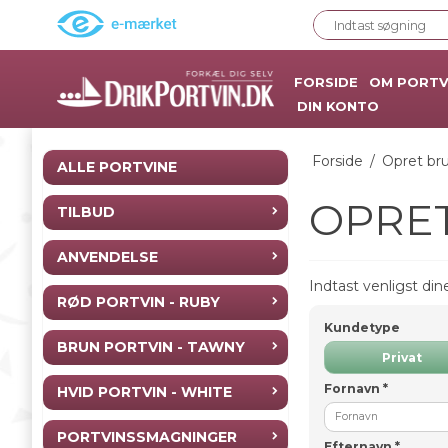
FORSIDE
OM PORTV
DIN KONTO
Forside
/
Opret br
ALLE PORTVINE
OPRE
TILBUD
ANVENDELSE
Indtast venligst din
RØD PORTVIN - RUBY
Kundetype
BRUN PORTVIN - TAWNY
Privat
Fornavn
*
HVID PORTVIN - WHITE
PORTVINSSMAGNINGER
Efternavn
*