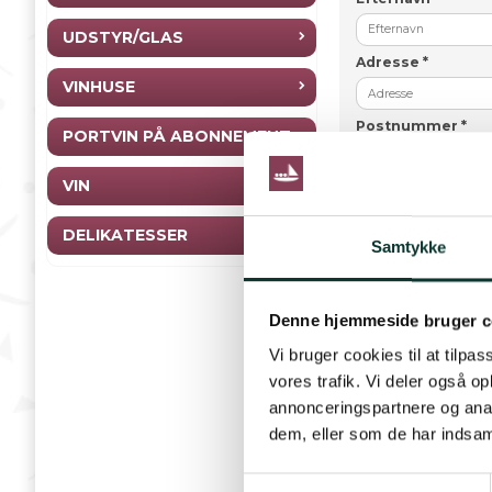
UDSTYR/GLAS
Adresse
*
VINHUSE
Postnummer
*
PORTVIN PÅ ABONNEMENT
VIN
By
*
DELIKATESSER
Samtykke
Denne hjemmeside bruger c
Vi bruger cookies til at tilpas
vores trafik. Vi deler også 
Godkend
annonceringspartnere og anal
dem, eller som de har indsaml
Dine personlige data v
varer og du kan se dine
S