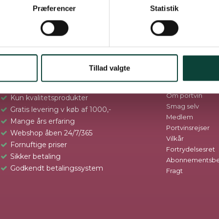
Præferencer
Statistik
VI TILBYDER
INFO
Tillad valgte
Stort udvalg
Om os
Kontakt og Åbni
Hurtig levering
Om portvin
Kun kvalitetsprodukter
Smag selv
Gratis levering v køb af 1000,-
Medlem
Mange års erfaring
Portvinsrejser
Webshop åben 24/7/365
Vilkår
Fornuftige priser
Fortrydelsesret
Sikker betaling
Abonnementsbet
Godkendt betalingssystem
Fragt