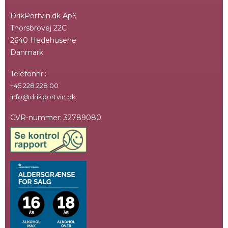
DrikPortvin.dk ApS
Thorsbrovej 22C
2640 Hedehusene
Danmark
Telefonnr.
:
+45 228 228 00
info@drikportvin.dk
CVR-nummer
:
32789080