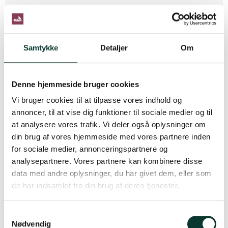
239,00 DKK
Vis produkt
Samtykke
Detaljer
Om
Denne hjemmeside bruger cookies
Vi bruger cookies til at tilpasse vores indhold og
annoncer, til at vise dig funktioner til sociale medier og til
at analysere vores trafik. Vi deler også oplysninger om
din brug af vores hjemmeside med vores partnere inden
for sociale medier, annonceringspartnere og
analysepartnere. Vores partnere kan kombinere disse
data med andre oplysninger, du har givet dem, eller som
de har indsamlet fra din brug af deres tjenester.
S
Nødvendig
a