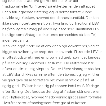
sig ikke altid til at blive gemt i flere år. Står der
'Traditional' eller 'Unfiltered' på etiketten er den aftappet
uden forudgående filtrering og vil derfor fortsat kunne
udvikle sig i flasken, hvorved der dannes bundfald. Der kan
ikke siges noget generelt om, hvor lang tid Traditional LBV
bør/kan lagres. Smag på vinen og døm selv. Traditional LBV
bør, lige som Vintage, dekanteres (omhældes på karaffel)
inden servering.
Man kan også finde ud af om vinen bør dekanteres, ved at
kigge på hvilken type prop, der er anvendt. Filtrerede LBV’er
er oftest udstyret med en prop med greb, som det kendes
på Malt Whisky, Gammel Dansk m.fl. De ufiltrerede har
oftest en almindelig vinprop. Det er i flere vinbøger påstået
at LBV skal drikkes samme aften den åbnes, og jeg vil til en
vis grad give disse forfattere ret, men samtidig påstå, at
rigtig god LBV kan holde sig på toppen indtil ca. 8-10 dage
efter åbning. Det forudsætter dog at flasken står svalt eller
evt. i køleskabet, hvorved “nedbrydningsprocessen” forhales.
Høståret samt aftapningsåret fremgår af etiketten.