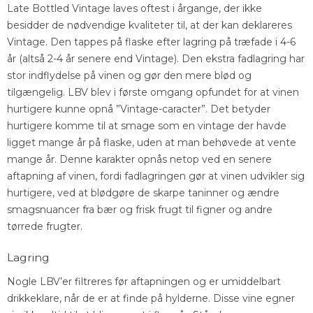
Late Bottled Vintage laves oftest i årgange, der ikke
besidder de nødvendige kvaliteter til, at der kan deklareres
Vintage. Den tappes på flaske efter lagring på træfade i 4-6
år (altså 2-4 år senere end Vintage). Den ekstra fadlagring har
stor indflydelse på vinen og gør den mere blød og
tilgængelig. LBV blev i første omgang opfundet for at vinen
hurtigere kunne opnå ”Vintage-caracter”. Det betyder
hurtigere komme til at smage som en vintage der havde
ligget mange år på flaske, uden at man behøvede at vente
mange år. Denne karakter opnås netop ved en senere
aftapning af vinen, fordi fadlagringen gør at vinen udvikler sig
hurtigere, ved at blødgøre de skarpe taninner og ændre
smagsnuancer fra bær og frisk frugt til figner og andre
tørrede frugter.
Lagring
Nogle LBV’er filtreres før aftapningen og er umiddelbart
drikkeklare, når de er at finde på hylderne. Disse vine egner