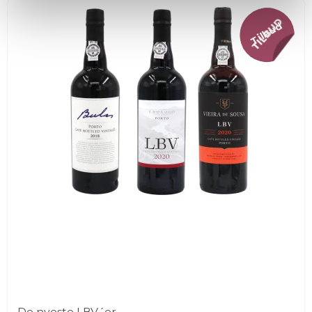
Tilbud
De nyeste LBV´er