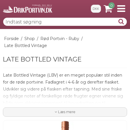
0
DKK
Forside
/
Shop
/
Rød Portvin - Ruby
/
Late Bottled Vintage
LATE BOTTLED VINTAGE
Late Bottled Vintage (LBV) er en meget populær stil inden
for de røde portvine. Fadlagret i 4-6 år og derefter flasket.
Udvikler sig videre på flasken efter tapning. Med sine friske
og fyldige noter af forskellige røde frugter egner vinene sig
både som akkompagnement til hovedretten og til
desserten.
Læs mere
- Se mere grundig beskrivelse nederst på siden...