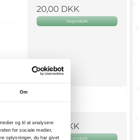
20,00 DKK
Vis produkt
Om
 medier og til at analysere
20,00 DKK
e 3
nden for sociale medier,
e oplysninger, du har givet
Vis produkt