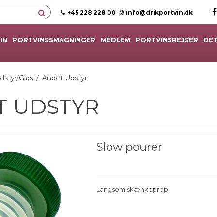
+45 228 228 00
info@drikportvin.dk
IN
PORTVINSSMAGNINGER
MEDLEM
PORTVINSREJSER
DET
dstyr/Glas
/
Andet Udstyr
T UDSTYR
Slow pourer
Langsom skænkeprop