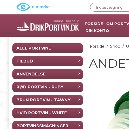
FORSIDE
OM PORTV
DIN KONTO
Forside
/
Shop
/
U
ALLE PORTVINE
ANDE
TILBUD
ANVENDELSE
RØD PORTVIN - RUBY
BRUN PORTVIN - TAWNY
HVID PORTVIN - WHITE
PORTVINSSMAGNINGER