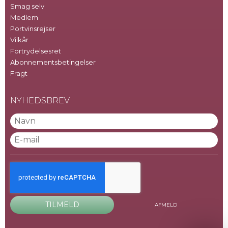
Smag selv
Medlem
Portvinsrejser
Vilkår
Fortrydelsesret
Abonnementsbetingelser
Fragt
NYHEDSBREV
TILMELD
AFMELD