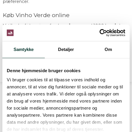
præferencer.
Køb Vinho Verde online
Vi tilbyder fri levering af ordrer på mere end 1000 kr., så du
kan forkæle dig selv med vin i stor stil. Husk på, at det er
ganske sikkert at handle gennem vores webshop - vi har
nemlig en sikkerhedsgodkendt betalingsløsning tilknyttet.
Samtykke
Detaljer
Om
Denne hjemmeside bruger cookies
Vi bruger cookies til at tilpasse vores indhold og
annoncer, til at vise dig funktioner til sociale medier og til
at analysere vores trafik. Vi deler også oplysninger om
din brug af vores hjemmeside med vores partnere inden
KONTAKT
for sociale medier, annonceringspartnere og
analysepartnere. Vores partnere kan kombinere disse
DrikPortvin.dk ApS
data med andre oplysninger, du har givet dem, eller som
Thorsbrovej 22C
de har indsamlet fra din brug af deres tjenester.
2640 Hedehusene