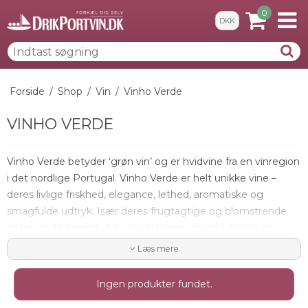
0
DKK
Forside
/
Shop
/
Vin
/
Vinho Verde
VINHO VERDE
Vinho Verde betyder ‘grøn vin’ og er hvidvine fra en vinregion
i det nordlige Portugal. Vinho Verde er helt unikke vine –
deres livlige friskhed, elegance, lethed, aromatiske og
smagfulde udtryk. Især deres frugtagtige og blomstrende
noter, er de egenskaber der definerer og adskiller Vinho
Verde fra andre hvidvine.
Læs mere
Ingen produkter fundet.