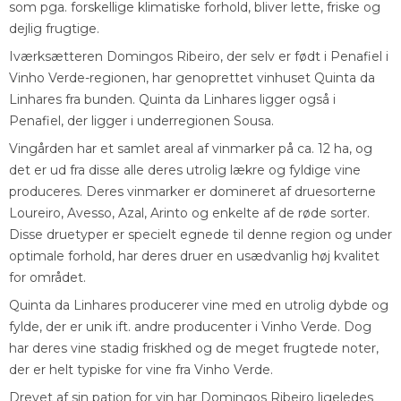
som pga. forskellige klimatiske forhold, bliver lette, friske og
dejlig frugtige.
Iværksætteren Domingos Ribeiro, der selv er født i Penafiel i
Vinho Verde-regionen, har genoprettet vinhuset Quinta da
Linhares fra bunden. Quinta da Linhares ligger også i
Penafiel, der ligger i underregionen Sousa.
Vingården har et samlet areal af vinmarker på ca. 12 ha, og
det er ud fra disse alle deres utrolig lækre og fyldige vine
produceres. Deres vinmarker er domineret af druesorterne
Loureiro, Avesso, Azal, Arinto og enkelte af de røde sorter.
Disse druetyper er specielt egnede til denne region og under
optimale forhold, har deres druer en usædvanlig høj kvalitet
for området.
Quinta da Linhares producerer vine med en utrolig dybde og
fylde, der er unik ift. andre producenter i Vinho Verde. Dog
har deres vine stadig friskhed og de meget frugtede noter,
der er helt typiske for vine fra Vinho Verde.
Drevet af sin pation for vin har Domingos Ribeiro ligeledes