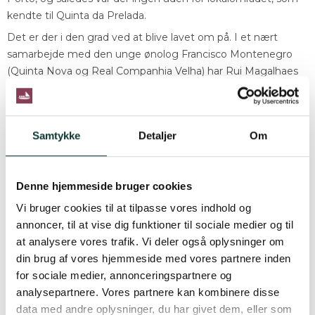
kendte til Quinta da Prelada.
Det er der i den grad ved at blive lavet om på. I et nært
samarbejde med den unge ønolog Francisco Montenegro
(Quinta Nova og Real Companhia Velha) har Rui Magalhaes
skabt en række vine, som på rekordtid har etableret Quinta
da Prelada som en af de nye stjerner i Dourodalen.
Her kan du finde vores flotte udvalg af portvine fra
Samtykke
Detaljer
Om
Quinta da Prelada
Denne hjemmeside bruger cookies
Vi bruger cookies til at tilpasse vores indhold og
annoncer, til at vise dig funktioner til sociale medier og til
at analysere vores trafik. Vi deler også oplysninger om
din brug af vores hjemmeside med vores partnere inden
for sociale medier, annonceringspartnere og
analysepartnere. Vores partnere kan kombinere disse
data med andre oplysninger, du har givet dem, eller som