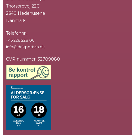
Thorsbrovej 22C
2640 Hedehusene
Danmark
Telefonnr.
:
+45 228 228 00
info@drikportvin.dk
CVR-nummer
:
32789080