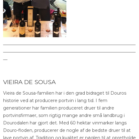
_____________________________________________________________
_____________________________________________________________
__
VIEIRA DE SOUSA
Vieira de Sousa-familien har i den grad bidraget til Douros
historie ved at producere portvin i lang tid. I fem
generationer har familien produceret druer til andre
portvinsfirmaer, som rigtig mange andre små landbrug i
Dourodalen har gjort det. Med 60 hektar vinmarker langs
Douro-floden, producerer de nogle af de bedste druer til at
lave portvin af. Tradition og kvalitet er nøglen til at opretholde