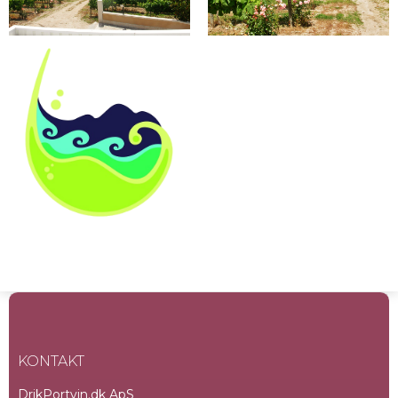
KONTAKT
DrikPortvin.dk ApS