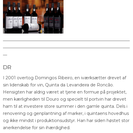
_____________________________________________________________
_____________________________________________________________
__
DR
I 2001 overtog Domingos Ribeiro, en iværksætter drevet af
sin lidenskab for vin, Quinta da Levandeira de Roncão.
Hensigten har aldrig været at tjene en formue på projektet,
men kærligheden til Douro og specielt til portvin har drevet
ham til at investere store summer i den gamle quinta. Dels i
renovering og genplantning af marker, i quintaens hovedhus
og ikke mindst i produktionsudstyr. Han har siden høstet stor
anerkendelse for sin ihærdighed.