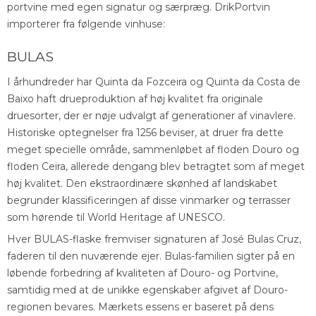
portvine med egen signatur og særpræg. DrikPortvin
importerer fra følgende vinhuse:
BULAS
I århundreder har Quinta da Fozceira og Quinta da Costa de
Baixo haft drueproduktion af høj kvalitet fra originale
druesorter, der er nøje udvalgt af generationer af vinavlere.
Historiske optegnelser fra 1256 beviser, at druer fra dette
meget specielle område, sammenløbet af floden Douro og
floden Ceira, allerede dengang blev betragtet som af meget
høj kvalitet. Den ekstraordinære skønhed af landskabet
begrunder klassificeringen af disse vinmarker og terrasser
som hørende til World Heritage af UNESCO.
Hver BULAS-flaske fremviser signaturen af José Bulas Cruz,
faderen til den nuværende ejer. Bulas-familien sigter på en
løbende forbedring af kvaliteten af Douro- og Portvine,
samtidig med at de unikke egenskaber afgivet af Douro-
regionen bevares. Mærkets essens er baseret på dens