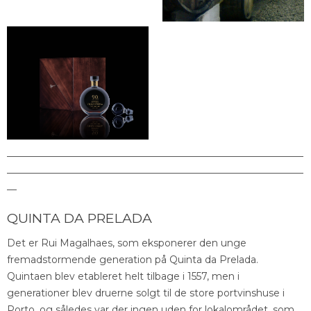
_____________________________________________________________
_____________________________________________________________
__
QUINTA DA PRELADA
Det er Rui Magalhaes, som eksponerer den unge
fremadstormende generation på Quinta da Prelada.
Quintaen blev etableret helt tilbage i 1557, men i
generationer blev druerne solgt til de store portvinshuse i
Porto, og således var der ingen uden for lokalområdet, som