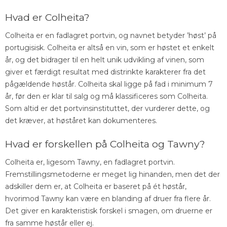
Hvad er Colheita?
Colheita er en fadlagret portvin, og navnet betyder ’høst’ på
portugisisk. Colheita er altså en vin, som er høstet et enkelt
år, og det bidrager til en helt unik udvikling af vinen, som
giver et færdigt resultat med distrinkte karakterer fra det
pågældende høstår. Colheita skal ligge på fad i minimum 7
år, før den er klar til salg og må klassificeres som Colheita.
Som altid er det portvinsinstituttet, der vurderer dette, og
det kræver, at høståret kan dokumenteres.
Hvad er forskellen på Colheita og Tawny?
Colheita er, ligesom Tawny, en fadlagret portvin.
Fremstillingsmetoderne er meget lig hinanden, men det der
adskiller dem er, at Colheita er baseret på ét høstår,
hvorimod Tawny kan være en blanding af druer fra flere år.
Det giver en karakteristisk forskel i smagen, om druerne er
fra samme høstår eller ej.