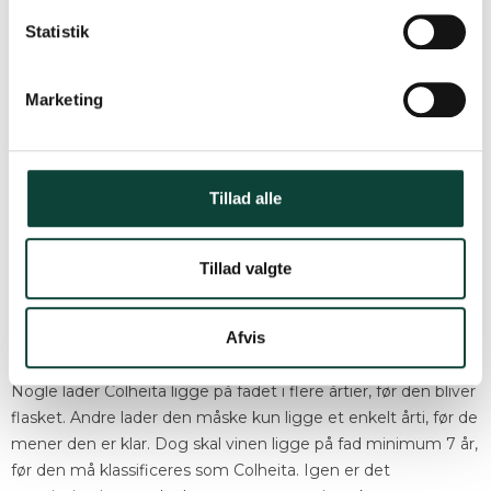
k
k
Statistik
e
v
Colheita betyder på portugisisk 'høst' og henviser derfor til
Marketing
a
det enkelte høstår som vinen er fra. Colheita er lavet på
l
samme måde som Tawny langt hen ad vejen. Efter vinen er
g
blevet høstet bliver den lagt på store egetræsfade, hvor den
Tillad alle
får lov til at ligge indtil den skal sælges og drikkes. Det der
adskiller Colheita fra almindelig tawny er, at den kun er fra et
enkelt høstår – en såkaldt årgangstawny.
Tillad valgte
Produktion og Lagring
Afvis
Det er op til producenten at bedømme, hvornår vinen har
opnået den tiltænkte kvalitet på fadet og er klar til salg.
Nogle lader Colheita ligge på fadet i flere årtier, før den bliver
flasket. Andre lader den måske kun ligge et enkelt årti, før de
mener den er klar. Dog skal vinen ligge på fad minimum 7 år,
før den må klassificeres som Colheita. Igen er det