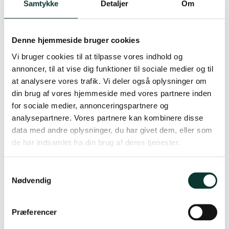
Samtykke
Detaljer
Om
Denne hjemmeside bruger cookies
Vi bruger cookies til at tilpasse vores indhold og
annoncer, til at vise dig funktioner til sociale medier og til
at analysere vores trafik. Vi deler også oplysninger om
din brug af vores hjemmeside med vores partnere inden
for sociale medier, annonceringspartnere og
analysepartnere. Vores partnere kan kombinere disse
Adega de Favaios Moscatel 2007
data med andre oplysninger, du har givet dem, eller som
de har indsamlet fra din brug af deres tjenester.
Nyeste og remragende Colheita fra Favios
S
Nødvendig
a
399,00 DKK
m
t
Vis produkt
Præferencer
y