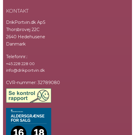
KONTAKT
DrikPortvin.dk ApS
Thorsbrovej 22C
2640 Hedehusene
Danmark
Telefonnr.
:
+45 228 228 00
info@drikportvin.dk
CVR-nummer
:
32789080