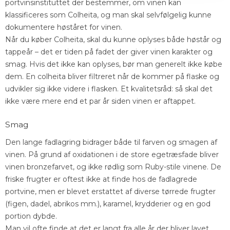
portvinsinstituttet der bestemmer, om vinen kan
klassificeres som Colheita, og man skal selvfølgelig kunne
dokumentere høståret for vinen.
Når du køber Colheita, skal du kunne oplyses både høstår og
tappeår – det er tiden på fadet der giver vinen karakter og
smag. Hvis det ikke kan oplyses, bør man generelt ikke købe
dem. En colheita bliver filtreret når de kommer på flaske og
udvikler sig ikke videre i flasken. Et kvalitetsråd: så skal det
ikke være mere end et par år siden vinen er aftappet.
Smag
Den lange fadlagring bidrager både til farven og smagen af
vinen. På grund af oxidationen i de store egetræsfade bliver
vinen bronzefarvet, og ikke rødlig som Ruby-stile vinene. De
friske frugter er oftest ikke at finde hos de fadlagrede
portvine, men er blevet erstattet af diverse tørrede frugter
(figen, dadel, abrikos mm.), karamel, krydderier og en god
portion dybde.
Man vil ofte finde at det er langt fra alle år der bliver lavet