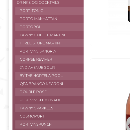
DRINKS OG COCKTAILS
PORT-TONIC
PORTO MANHATTAN
PORTOROL
TAWNY COFFEE MARTINI
THREE STONE MARTINI
PORTVINS SANGRIA
CORPSE REVIVER
2ND AVENUE SOUR
BY THE HORTELĀ POOL
QPA BRANCO NEGRONI
DOUBLE ROSE
PORTVINS-LEMONADE
TAWNY SPARKLES
COSMOPORT
PORTVINSPUNCH