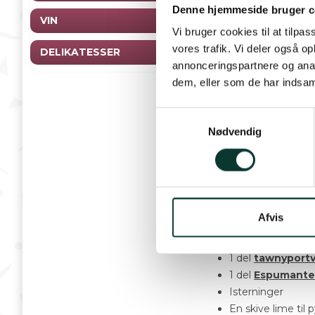
Denne hjemmeside bruger c
VIN
Vi bruger cookies til at tilpas
Ikke alle er i stand t
vores trafik. Vi deler også 
DELIKATESSER
de fleste vil få sma
annonceringspartnere og anal
På samme måde er de
dem, eller som de har indsaml
godt glas portvin, m
mindre tungt og lidt
S
Nødvendig
a
m
Uanset hvor meget m
t
rette valg en gang 
y
du kann pifte en taw
k
k
Afvis
e
Ingredienser:
v
1 del
tawnyportv
a
1 del
Espumante
l
Isterninger
g
En skive lime til 