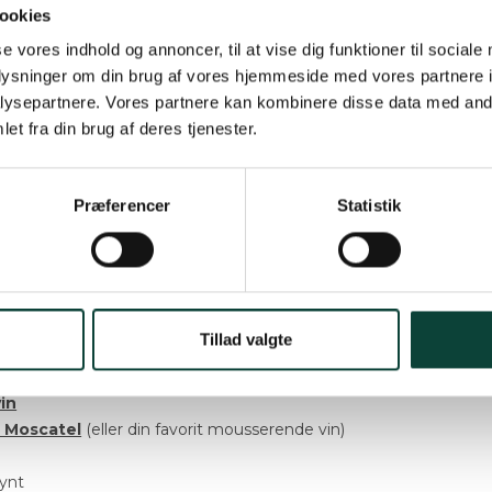
ookies
se vores indhold og annoncer, til at vise dig funktioner til sociale
il at nyde et glas portvin, men vi er helt sikre på, at
oplysninger om din brug af vores hjemmeside med vores partnere i
g for det, når det blandes op med sparkling wine.
ysepartnere. Vores partnere kan kombinere disse data med andr
t en perfekt drink til dig, der elsker at nyde et
et fra din brug af deres tjenester.
en også ønsker et alternativ, når det skal være lidt
 mere friskt.
Præferencer
Statistik
an elsker portvin, så er en cocktail bare det
imellem. Denne drink er en lækker måde, hvorpå
ny lidt op.
Tillad valgte
in
 Moscatel
(eller din favorit mousserende vin)
pynt