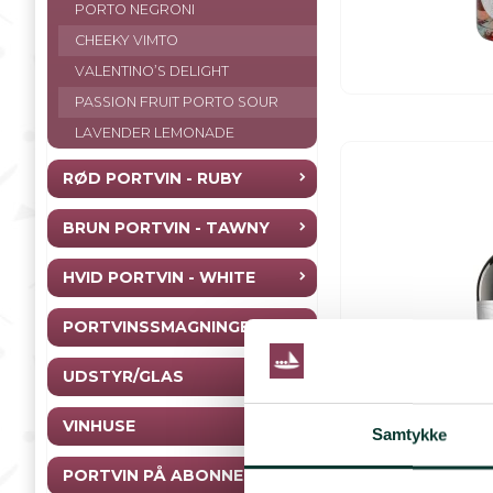
PORTO NEGRONI
CHEEKY VIMTO
VALENTINO’S DELIGHT
PASSION FRUIT PORTO SOUR
LAVENDER LEMONADE
RØD PORTVIN - RUBY
BRUN PORTVIN - TAWNY
HVID PORTVIN - WHITE
PORTVINSSMAGNINGER
UDSTYR/GLAS
VINHUSE
Samtykke
PORTVIN PÅ ABONNEMENT