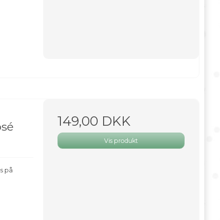
149,00 DKK
osé
Vis produkt
s på