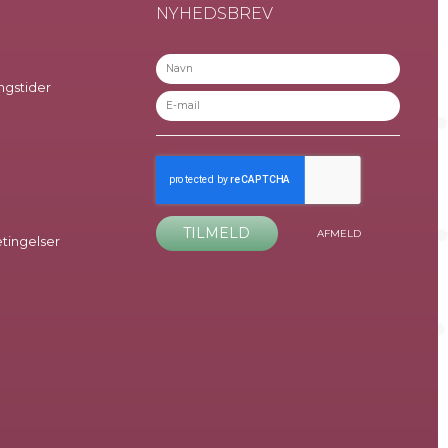
NYHEDSBREV
ngstider
TILMELD
AFMELD
ingelser