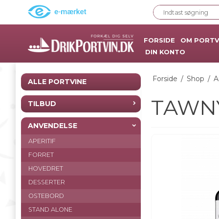
FORSIDE
OM PORTV
DIN KONTO
Forside
/
Shop
/
A
ALLE PORTVINE
TAWN
TILBUD
ANVENDELSE
APERITIF
FORRET
HOVEDRET
DESSERTER
OSTEBORD
STAND ALONE