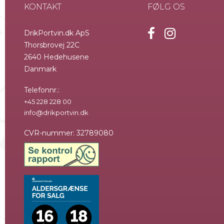
KONTAKT
FØLG OS
DrikPortvin.dk ApS
Thorsbrovej 22C
2640 Hedehusene
Danmark
Telefonnr.
:
+45 228 228 00
info@drikportvin.dk
CVR-nummer
:
32789080