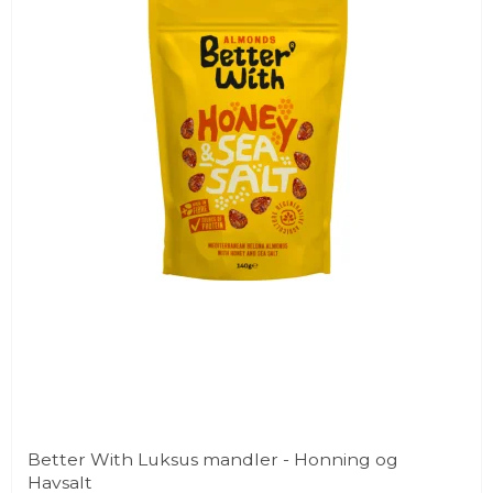
hjertet af Portugal, hvor mandlerne dyrkes på mere end
1.300 hektar fordelt på seks farme i områderne Fundão og
Idanha-a-Nova. Fokus er ikke blot på smag og kvalitet, men
også på biodiversitet, jordens sundhed og et mere
bæredygtigt landbrug.
Mandlerne kommer primært fra den eksklusive Belona-sort,
som er kendt for sin rige smag, sprøde tekstur og høje
naturlige olieindhold. Resultatet er en mandel med mere
dybde, mere karakter og en markant bedre mundfølelse end
almindelige industrimandler.
Better With Luksus mandler - Honning og
Havsalt