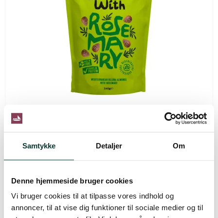
Samtykke
Detaljer
Om
Better With Luksus mandler - Rosmarin
Denne hjemmeside bruger cookies
Vi bruger cookies til at tilpasse vores indhold og
Sprøde portugisiske luksusmandler med frisk rosmarin
annoncer, til at vise dig funktioner til sociale medier og til