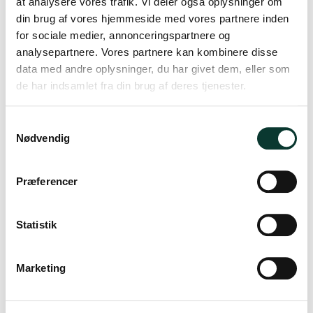
at analysere vores trafik. Vi deler også oplysninger om
din brug af vores hjemmeside med vores partnere inden
49,00 DKK
for sociale medier, annonceringspartnere og
Vis produkt
analysepartnere. Vores partnere kan kombinere disse
data med andre oplysninger, du har givet dem, eller som
de har indsamlet fra din brug af deres tjenester.
S
Nødvendig
a
m
t
Præferencer
y
k
k
Statistik
e
v
Marketing
a
l
g