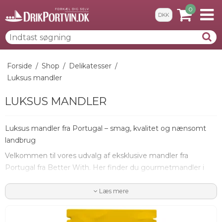
0
DKK
Forside
/
Shop
/
Delikatesser
/
Luksus mandler
LUKSUS MANDLER
Luksus mandler fra Portugal – smag, kvalitet og nænsomt
landbrug
Velkommen til vores udvalg af eksklusive mandler fra
Portugal fra Better With. Her finder du gourmetmandler i
særklasse – dyrket med respekt for naturen, høstet med
omhu og forædlet med unikke smagskombinationer, der
Læs mere
løfter den klassiske snack til et helt nyt niveau.
Better With arbejder med regenerative dyrkningsmetoder i