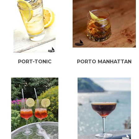
grænsen for, hvordan portvin kan bruges i drinks.
I mange år har portvin især været forbundet med indendørs
hyggestunder om vinteren - men hvorfor ikke drikke det
som en kold drink på terrassen? Den nemmeste form for
drink med portvin, er at afkøle sin portvin helt og servere den
med isterninger eller frossen frugt. Super lækkert alternativ
til velkomstdrink eller bare til afslapning på terrassen.
Hvis du er frisk på at eksperimentere lidt mere, har vi samlet
PORT-TONIC
PORTO MANHATTAN
nogle forslag til drinks, der indeholder portvin. Klik dig rundt
mellem de forskellige typer, og find dit næste indslag til, når
vennerne kommer på besøg!
Du finder links til forskellige drinks og cocktails længere ned
på siden