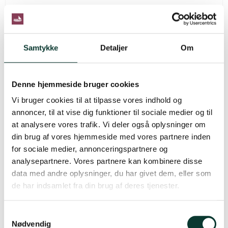
Bulas White Reserva
Samtykke
Detaljer
Om
Afkølet giver friskhed, hvide druer giver fylde
Denne hjemmeside bruger cookies
219,00 DKK
Vi bruger cookies til at tilpasse vores indhold og
189,00 DKK
annoncer, til at vise dig funktioner til sociale medier og til
at analysere vores trafik. Vi deler også oplysninger om
Vis produkt
din brug af vores hjemmeside med vores partnere inden
for sociale medier, annonceringspartnere og
analysepartnere. Vores partnere kan kombinere disse
data med andre oplysninger, du har givet dem, eller som
de har indsamlet fra din brug af deres tjenester.
S
Nødvendig
a