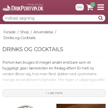
0
DKK
Forside
/
Shop
/
Anvendelse
/
Drinks og Cocktails
DRINKS OG COCKTAILS
Portvin
kan bruges til meget andet end bare som et
hyggeligt glas i lænestolen en fredag aften! En helt ny
verden åbner sig, hvis man først dykker ned i portvinens
mange anvendelsesmuligheder. Her tager vi udgangspunkt i
drinks med portvin, fordi vi selv synes, at det er et friskt
alternativ, der kan puste liv i selv ordinære portvine.
Læs mere
Portvinsdrinks er et uudforsket marked, og vi har her et
udvalg, som vi selv synes er lækre, men kun fantasien sætter