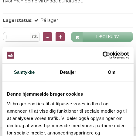
hvor man gerne vil undgå bundfaldet.
Lagerstatus:
På lager
-
+
stk.
LÆG I KURV
Beskrivelse
Helt speciel vintage vugge til ophældning af især gamle
Samtykke
Detaljer
Om
vintages, hvor man gerne vil undgå bundfaldet.
Denne hjemmeside bruger cookies
Vinen placeres i vuggen ca. et døgn før servering. På den tid
når bundfaldet i vinen at samle sig nede i det nederste
Vi bruger cookies til at tilpasse vores indhold og
hjørne af flasken. Til ophældning er vuggen udstyret med et
Læs mere
annoncer, til at vise dig funktioner til sociale medier og til
gearet håndsving, som sørger for at flasken hældes meget
at analysere vores trafik. Vi deler også oplysninger om
stille og roligt. Når vinen hele tiden holdes i samme position,
din brug af vores hjemmeside med vores partnere inden
uden rystelser, og med en nænsom ophældning, sikre du at
for sociale medier, annonceringspartnere og