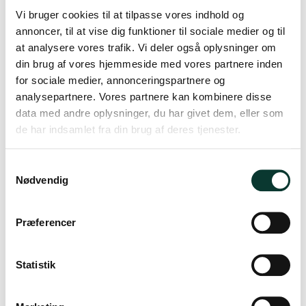
Telefonnr.
:
Vi bruger cookies til at tilpasse vores indhold og
+45 228 228 00
annoncer, til at vise dig funktioner til sociale medier og til
info@drikportvin.dk
at analysere vores trafik. Vi deler også oplysninger om
din brug af vores hjemmeside med vores partnere inden
CVR-nummer
:
32789080
for sociale medier, annonceringspartnere og
analysepartnere. Vores partnere kan kombinere disse
data med andre oplysninger, du har givet dem, eller som
de har indsamlet fra din brug af deres tjenester.
S
Nødvendig
a
m
t
Præferencer
y
k
FØLG OS
k
Statistik
e
v