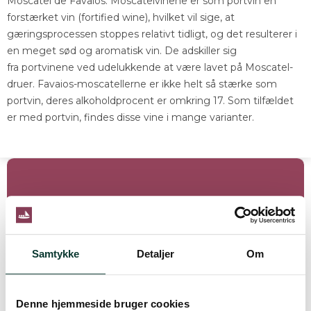
Moscatel de Favaios. Moscatelvinene er som portvin en
forstærket vin (fortified wine), hvilket vil sige, at
gæringsprocessen stoppes relativt tidligt, og det resulterer i
en meget sød og aromatisk vin. De adskiller sig
fra portvinene ved udelukkende at være lavet på Moscatel-
druer. Favaios-moscatellerne er ikke helt så stærke som
portvin, deres alkoholdprocent er omkring 17. Som tilfældet
er med portvin, findes disse vine i mange varianter.
KONTAKT
DrikPortvin.dk ApS
Samtykke
Detaljer
Om
Thorsbrovej 22C
2640 Hedehusene
Danmark
Denne hjemmeside bruger cookies