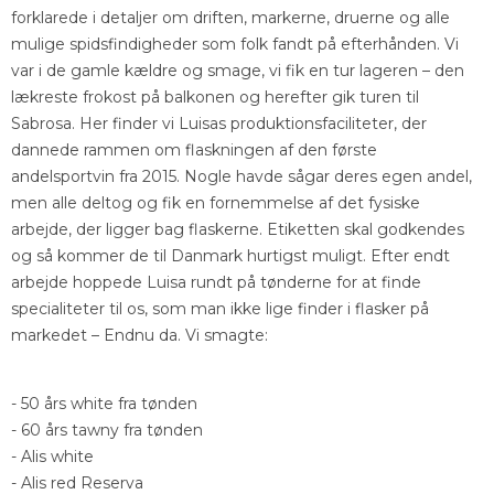
forklarede i detaljer om driften, markerne, druerne og alle
mulige spidsfindigheder som folk fandt på efterhånden. Vi
var i de gamle kældre og smage, vi fik en tur lageren – den
lækreste frokost på balkonen og herefter gik turen til
Sabrosa. Her finder vi Luisas produktionsfaciliteter, der
dannede rammen om flaskningen af den første
andelsportvin fra 2015. Nogle havde sågar deres egen andel,
men alle deltog og fik en fornemmelse af det fysiske
arbejde, der ligger bag flaskerne. Etiketten skal godkendes
og så kommer de til Danmark hurtigst muligt. Efter endt
arbejde hoppede Luisa rundt på tønderne for at finde
specialiteter til os, som man ikke lige finder i flasker på
markedet – Endnu da. Vi smagte:
- 50 års white fra tønden
- 60 års tawny fra tønden
- Alis white
- Alis red Reserva