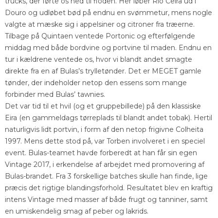
trucks, der førte os ned til floden. Her løber Rio Ceira ud i
Douro og udløbet bød på endnu en svømmetur, mens nogle
valgte at mæske sig i appelsiner og citroner fra træerne.
Tilbage på Quintaen ventede Portonic og efterfølgende
middag med både bordvine og portvine til maden. Endnu en
tur i kældrene ventede os, hvor vi blandt andet smagte
direkte fra en af Bulas’s trylletønder. Det er MEGET gamle
tønder, der indeholder netop den essens som mange
forbinder med Bulas’ tawnies.
Det var tid til et hvil (og et gruppebillede) på den klassiske
Eira (en gammeldags tørreplads til blandt andet tobak). Hertil
naturligvis lidt portvin, i form af den netop frigivne Colheita
1997. Mens dette stod på, var Torben involveret i en speciel
event. Bulas-teamet havde forberedt at han får sin egen
Vintage 2017, i erkendelse af arbejdet med promovering af
Bulas-brandet. Fra 3 forskellige batches skulle han finde, lige
præcis det rigtige blandingsforhold. Resultatet blev en kraftig
intens Vintage med masser af både frugt og tanniner, samt
en umiskendelig smag af peber og lakrids.