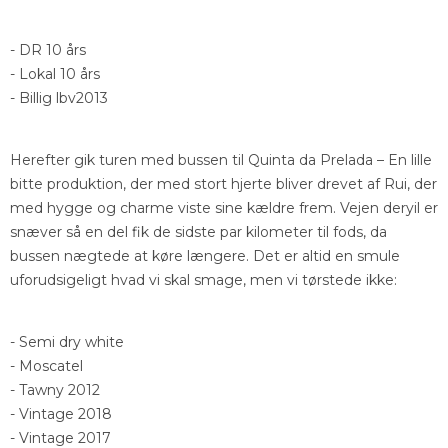
- DR 10 års
- Lokal 10 års
- Billig lbv2013
Herefter gik turen med bussen til Quinta da Prelada – En lille
bitte produktion, der med stort hjerte bliver drevet af Rui, der
med hygge og charme viste sine kældre frem. Vejen deryil er
snæver så en del fik de sidste par kilometer til fods, da
bussen nægtede at køre længere. Det er altid en smule
uforudsigeligt hvad vi skal smage, men vi tørstede ikke:
- Semi dry white
- Moscatel
- Tawny 2012
- Vintage 2018
- Vintage 2017