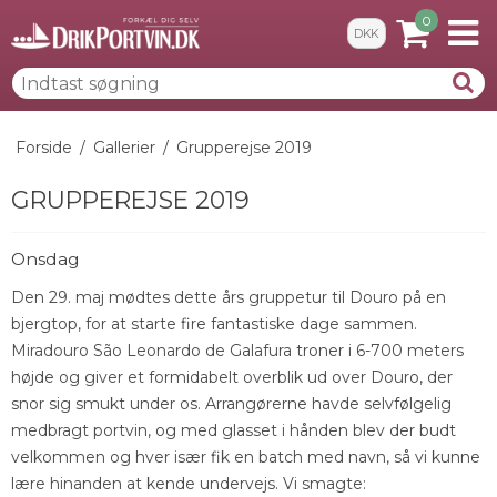
0
DKK
Forside
/
Gallerier
/
Grupperejse 2019
GRUPPEREJSE 2019
Onsdag
Den 29. maj mødtes dette års gruppetur til Douro på en
bjergtop, for at starte fire fantastiske dage sammen.
Miradouro São Leonardo de Galafura troner i 6-700 meters
højde og giver et formidabelt overblik ud over Douro, der
snor sig smukt under os. Arrangørerne havde selvfølgelig
medbragt portvin, og med glasset i hånden blev der budt
velkommen og hver især fik en batch med navn, så vi kunne
lære hinanden at kende undervejs. Vi smagte: