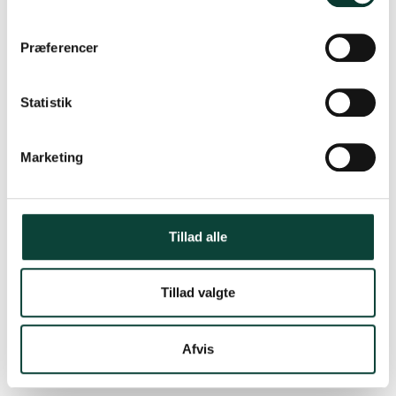
m
t
Præferencer
y
k
k
Statistik
e
v
Marketing
a
l
g
Tillad alle
Tillad valgte
Afvis