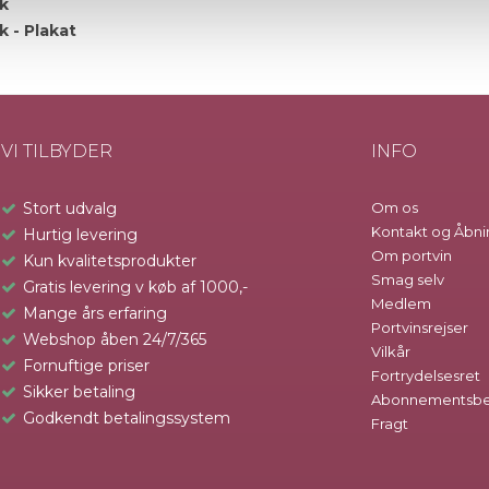
k
 - Plakat
VI TILBYDER
INFO
Stort udvalg
Om os
Kontakt og Åbni
Hurtig levering
Om portvin
Kun kvalitetsprodukter
Smag selv
Gratis levering v køb af 1000,-
Medlem
Mange års erfaring
Portvinsrejser
Webshop åben 24/7/365
Vilkår
Fornuftige priser
Fortrydelsesret
Sikker betaling
Abonnementsbet
Godkendt betalingssystem
Fragt