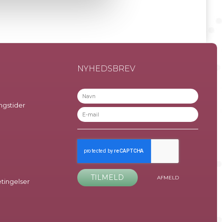
NYHEDSBREV
ngstider
TILMELD
AFMELD
ingelser