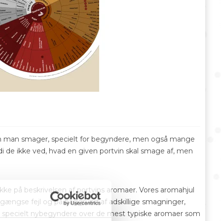
vin man smager, specielt for begyndere, men også mange
di de ikke ved, hvad en given portvin skal smage af, men
 ikke på beskrivelsen af portvins aromaer. Vores aromahjul
t gængse fejl og på baggrund af adskillige smagninger,
or specielt nybegyndere over de mest typiske aromaer som