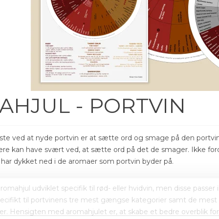
HJUL - PORTVIN
ste ved at nyde portvin er at sætte ord og smage på den port
ere kan have svært ved, at sætte ord på det de smager. Ikke for
g har dykket ned i de aromaer som portvin byder på.
mahjul udviklet specifik til rød- eller hvidvin, men disse passer
specifikt til portvinens tre mest gængse kategorier samt de mes
er. Hensigten med aromahjulet er, at skabe et bedre overblik f