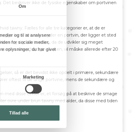
ag. Det beskriver ikke de fysiske egenskaber om portvinen
Om
d tawny. Fælles for alle tre kategorier er, at de er
egge lejre, hvis man nyder en portvin, der ligger et sted
 medier og til at analysere
kke entydigt fastsættes, da de udvikler sig meget
nden for sociale medier,
y) som modnes hurtigt i flasken, vil måske allerede efter 20
e oplysninger, du har givet
elser, så er det bevidst ikke opdelt i primære, sekundære
Marketing
ører oftest til de unge portvine, mens de sekundære og
n med disse cirkler er, et forsøg på at beskrive de smage
rkler ovre under brun tawny med alder, da disse med tiden
Tillad alle