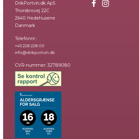
DrikPortvin.dk ApS
Thorsbrovej 22C
2640 Hedehusene
Danmark
Telefonnr.
:
+45 228 228 00
info@drikportvin.dk
CVR-nummer
:
32789080