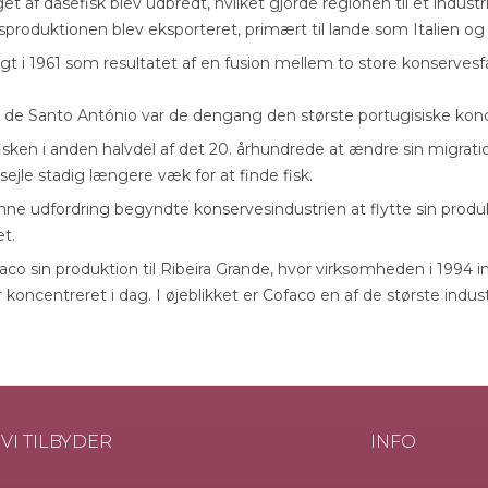
get af dåsefisk blev udbredt, hvilket gjorde regionen til et indus
sproduktionen blev eksporteret, primært til lande som Italien og
gt i 1961 som resultatet af en fusion mellem to store konservesf
l de Santo António var de dengang den største portugisiske kon
ken i anden halvdel af det 20. århundrede at ændre sin migration
 sejle stadig længere væk for at finde fisk.
nne udfordring begyndte konservesindustrien at flytte sin produk
et.
co sin produktion til Ribeira Grande, hvor virksomheden i 1994 in
koncentreret i dag. I øjeblikket er Cofaco en af de største industr
VI TILBYDER
INFO