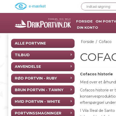
FORSIDE
OM PORTV
DIN KONTO
Forside
/
Cofaco
ALLE PORTVINE
COFA
TILBUD
ANVENDELSE
Cofacos h
istorie
RØD PORTVIN - RUBY
Med over et århundre
BRUN PORTVIN - TAWNY
Cofacos historie er 
konservesproduktion
HVID PORTVIN - WHITE
efterspørgsel under
I Vila Real de Santo
PORTVINSSMAGNINGER