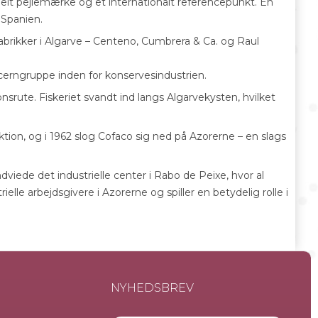
trielt pejlemærke og et internationalt referencepunkt. En
 Spanien.
abrikker i Algarve – Centeno, Cumbrera & Ca. og Raul
cerngruppe inden for konservesindustrien.
srute. Fiskeriet svandt ind langs Algarvekysten, hvilket
tion, og i 1962 slog Cofaco sig ned på Azorerne – en slags
dviede det industrielle center i Rabo de Peixe, hvor al
ielle arbejdsgivere i Azorerne og spiller en betydelig rolle i
NYHEDSBREV