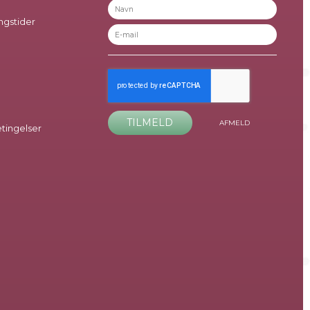
ngstider
TILMELD
AFMELD
ingelser