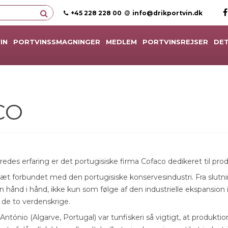
+45 228 228 00
info@drikportvin.dk
IN
PORTVINSSMAGNINGER
MEDLEM
PORTVINSREJSER
DET
CO
des erfaring er det portugisiske firma Cofaco dedikeret til produ
tæt forbundet med den portugisiske konservesindustri. Fra slutni
 hånd i hånd, ikke kun som følge af den industrielle ekspansion
 de to verdenskrige.
 António (Algarve, Portugal) var tunfiskeri så vigtigt, at produk