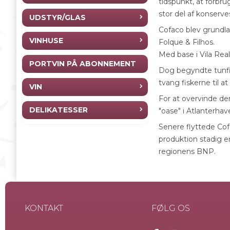
tidspunkt, at forbru
stor del af konserve
UDSTYR/GLAS
Cofaco blev grundla
VINHUSE
Folque & Filhos.
Med base i Vila Rea
PORTVIN PÅ ABONNEMENT
Dog begyndte tunfis
tvang fiskerne til at
VIN
For at overvinde de
DELIKATESSER
"oase" i Atlanterhav
Senere flyttede Cofa
produktion stadig er 
regionens BNP.
KONTAKT
FØLG OS