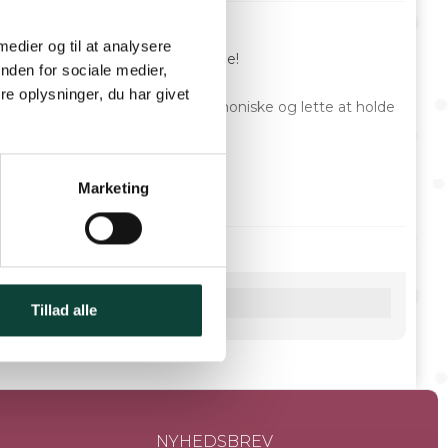
 medier og til at analysere
ag både forskellene og lighederne!
nden for sociale medier,
e oplysninger, du har givet
Deres tawnyer er alle meget harmoniske og lette at holde
d denne prægtige række af tawnyer med stigende alder har
Marketing
 kvaliteten og kompleksiteten tager til.
Tillad alle
NYHEDSBREV