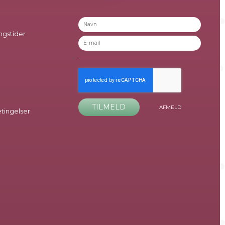
ngstider
TILMELD
AFMELD
ingelser