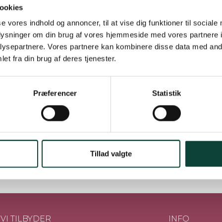
ookies
se vores indhold og annoncer, til at vise dig funktioner til sociale
-pakke fra Bulas med alle deres tawnyer i forskellige aldre. Sm
oplysninger om din brug af vores hjemmeside med vores partnere i
ysepartnere. Vores partnere kan kombinere disse data med andr
deres fabelagtige tawnyer, og denne samling er ren forkælelse. 
et fra din brug af deres tjenester.
 sige, at portvinhusene kan kendes på deres tawny-stil, og me
Præferencer
Statistik
at smage, hvordan stilen går igen i alle vinene, samtidig med at
m de enkelte vine for yderligere detaljer.
ucentbeskrivelse
Portvinstypen
Servering
3 x 75 cl
Tillad valgte
VI TILBYDER
INFO