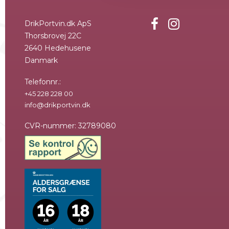
DrikPortvin.dk ApS
Thorsbrovej 22C
2640 Hedehusene
Danmark
Telefonnr.
:
+45 228 228 00
info@drikportvin.dk
CVR-nummer
:
32789080