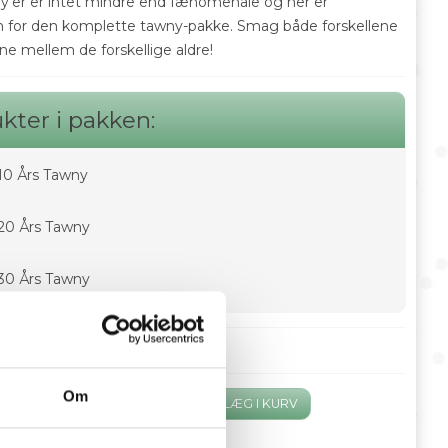
y'er er intet mindre end fænomenale og her er
 for den komplette tawny-pakke. Smag både forskellene
ne mellem de forskellige aldre!
kter i pakken:
10 Års Tawny
 20 Års Tawny
 30 Års Tawny
us:
På lager
-
+
Om
stk.
LÆG I KURV