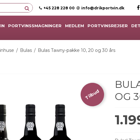
+45 228 228 00
info@drikportvin.dk
IN
PORTVINSSMAGNINGER
MEDLEM
PORTVINSREJSER
DET
inhuse
/
Bulas
/
Bulas Tawny-pakke 10, 20 og 30 års
BULA
Tilbud
OG 3
1.1