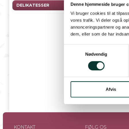
Denne hjemmeside bruger c
DELIKATESSER
Beskrivelse
Vi bruger cookies til at tilpas
Den komplette tawny
vores trafik. Vi deler også 
annonceringspartnere og anal
Bulas er kendt for 
dem, eller som de har indsaml
af.
S
Man plejer gerne at
Nødvendig
a
Læs mere
man muligheden for 
m
t
Klik dig rundt melle
Specifikationer
Prod
y
k
Volumen
k
Afvis
e
v
a
l
g
KONTAKT
FØLG OS