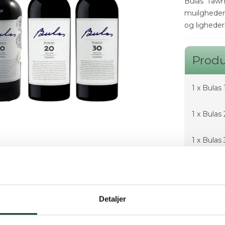
Bulas' Tawn
muilgheden
og ligheder
Produ
1 x
Bulas 
1 x
Bulas
1 x
Bulas
Lagerstat
Detaljer