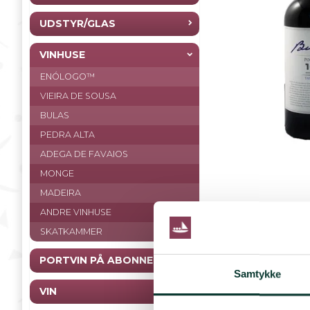
UDSTYR/GLAS
VINHUSE
ENÓLOGO™
VIEIRA DE SOUSA
BULAS
PEDRA ALTA
ADEGA DE FAVAIOS
MONGE
MADEIRA
ANDRE VINHUSE
SKATKAMMER
PORTVIN PÅ ABONNEMENT
Samtykke
VIN