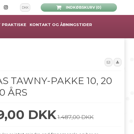
INDKØBSKURV (0)
DKK
 PRAKTISKE
KONTAKT OG ÅBNINGSTIDER
S TAWNY-PAKKE 10, 20
0 ÅRS
99,00 DKK
1.487,00 DKK