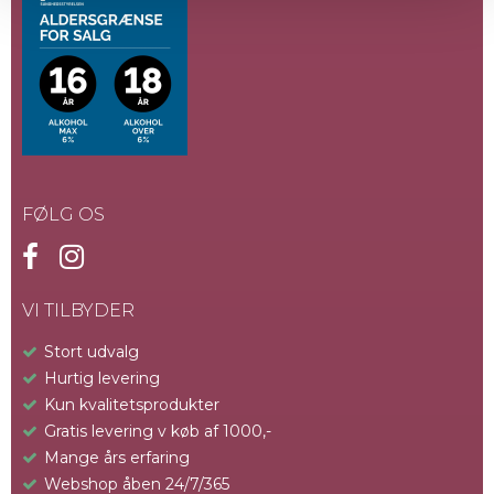
Smallegade 1, 2000 Frederiksberg
Menu:
Aperitif
- Vieira de Sousa Rosé Portvin
FØLG OS
Forret
- Rødbederimmet laks, rygeost, Raddichio & syltede
sennepsfrø -
Hertil 10 Års White og Enólogo The White
VI TILBYDER
Stort udvalg
Hovedret
Hurtig levering
-
Confiteret andelår med jordskokke puré, pommes Anna,
Kun kvalitetsprodukter
rødkålssalat med appelsin, valnødder & råsyltede
Gratis levering v køb af 1000,-
tyttebær
-
Hertil Bulas Vintage 2015 og Vieira de Sousa Late
Bottled Vintage 2019
Mange års erfaring
Webshop åben 24/7/365