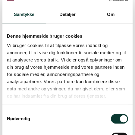
Tilvalg
Samtykke
Detaljer
Om
Afbestillingsret
(
+
49,00 DKK )
Refundér din billet frit indtil
Denne hjemmeside bruger cookies
72 timer inden afholdelse
Vi bruger cookies til at tilpasse vores indhold og
annoncer, til at vise dig funktioner til sociale medier og til
-
+
at analysere vores trafik. Vi deler også oplysninger om
stk.
LÆG I KURV
din brug af vores hjemmeside med vores partnere inden
for sociale medier, annonceringspartnere og
Beskrivelse
analysepartnere. Vores partnere kan kombinere disse
Mad & Portvin på Frederiksberg - JULEEDITION
data med andre oplysninger, du har givet dem, eller som
📅 Torsdag den 26. November
de har indsamlet fra din brug af deres tjenester.
📍
Frederiksberg Rådhuskælder
Portvin er langt mere end dessert – det er en alsidig vintype
S
Nødvendig
med en imponerende bredde. I samarbejde inviterer
a
Frederiksberg Rådhuskælder og DrikPortvin til en
m
Læs mere
stemningsfuld aften, hvor portvin ledsager hele menuen.
t