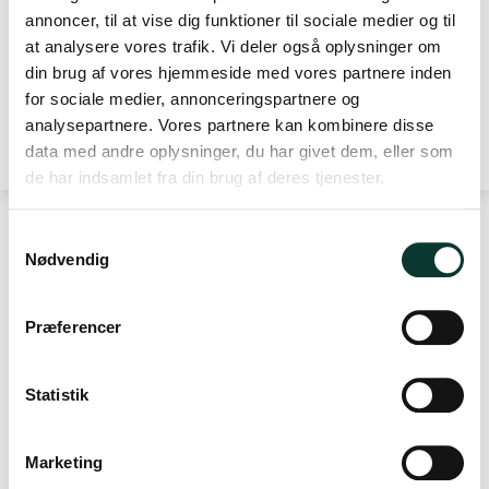
solbær, kirsebær og brombær med subtile noter af viol,
annoncer, til at vise dig funktioner til sociale medier og til
chokolade og krydderier. Smagen er fyldig, struktureret og
at analysere vores trafik. Vi deler også oplysninger om
Specifikationer
Portvinstypen
Høståret
Servering
elegant med markante, men velintegrerede tanniner.
din brug af vores hjemmeside med vores partnere inden
Balancen mellem sødme og syre giver en lang, raffineret
for sociale medier, annonceringspartnere og
Volumen
1,5 liter
eftersmag.
analysepartnere. Vores partnere kan kombinere disse
Som klassisk Vintage Port har den kort fadlagring og
data med andre oplysninger, du har givet dem, eller som
modnes videre på flaske. Den kan nydes nu efter
de har indsamlet fra din brug af deres tjenester.
dekantering, men vil udvikle yderligere kompleksitet i årtier
frem. Magnumformatet gør den ideel til samlere, investorer
S
eller særlige lejligheder, hvor volumen og kvalitet går hånd i
Nødvendig
a
hånd.
KONTAKT
m
t
DrikPortvin.dk ApS
Præferencer
y
Thorsbrovej 22C
k
2640 Hedehusene
k
Statistik
Danmark
e
Telefonnr.
:
v
Marketing
+45 228 228 00
a