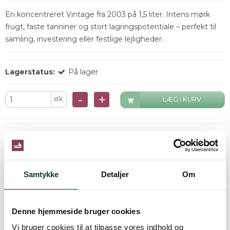
En koncentreret Vintage fra 2003 på 1,5 liter. Intens mørk
frugt, faste tanniner og stort lagringspotentiale – perfekt til
samling, investering eller festlige lejligheder.
Lagerstatus:
På lager
-
+
stk.
LÆG I KURV
Beskrivelse
Quinta do Pego Vintage 2003 Magnum er en klassisk
Vintage Port i stort format, som kombinerer koncentreret
Samtykke
Detaljer
Om
frugt, struktur og elegance. Magnumflaskens større
volumen giver en langsommere modning på flaske, hvilket
fremhæver kompleksitet og finesse over tid.
Denne hjemmeside bruger cookies
Farven er dyb rubin med mørke nuancer. Næsen byder på
Læs mere
Vi bruger cookies til at tilpasse vores indhold og