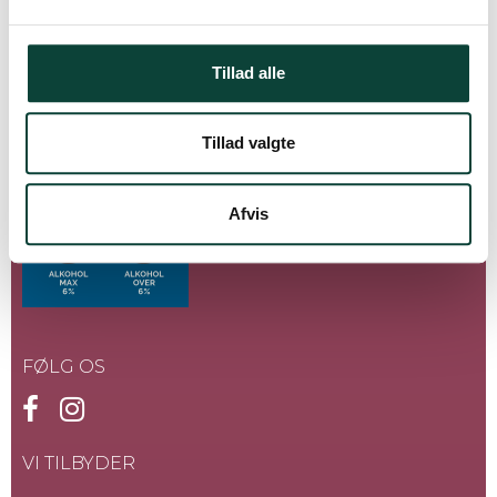
info@drikportvin.dk
l
g
CVR-nummer
:
32789080
Tillad alle
Tillad valgte
Afvis
FØLG OS
VI TILBYDER