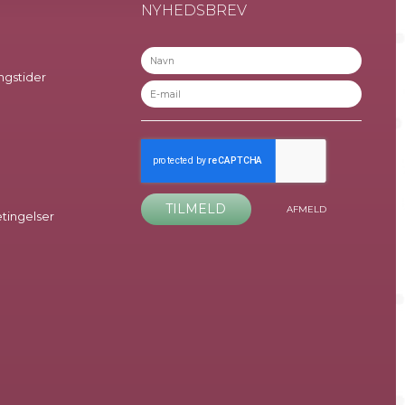
NYHEDSBREV
ngstider
TILMELD
AFMELD
ingelser