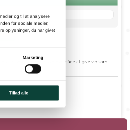
 medier og til at analysere
nden for sociale medier,
e oplysninger, du har givet
I KURV
Marketing
flasken. En smuk og mindeværdig måde at give vin som
å forhånd.
Tillad alle