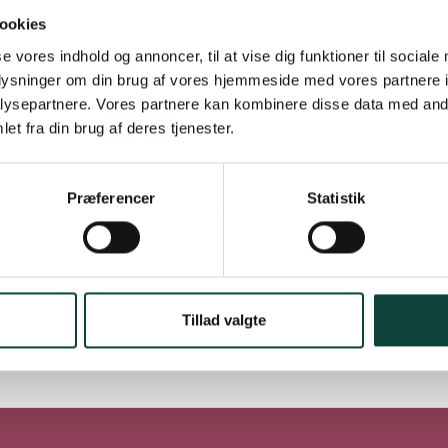
ookies
se vores indhold og annoncer, til at vise dig funktioner til sociale
oplysninger om din brug af vores hjemmeside med vores partnere i
ysepartnere. Vores partnere kan kombinere disse data med andr
-
+
stk.
LÆG 
et fra din brug af deres tjenester.
Præferencer
Statistik
nik med en personlig hilsen eller gravering direkte på portvins
l bryllupper, fødselsdage og særlige anledninger.
or meget der kan, stå og du er velkommen til at kontakte os p
Tillad valgte