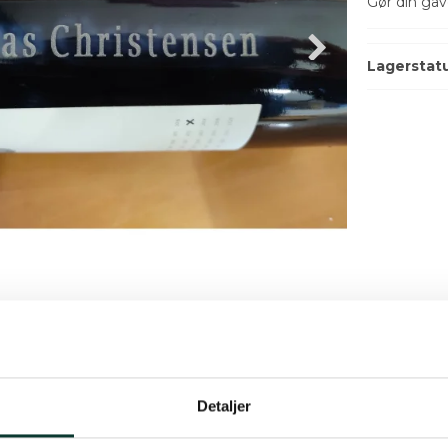
Gør din gav
Lagerstat
Detaljer