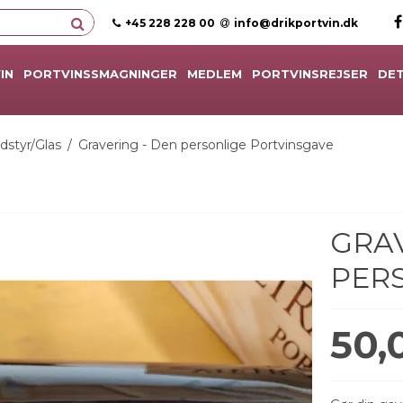
+45 228 228 00
info@drikportvin.dk
IN
PORTVINSSMAGNINGER
MEDLEM
PORTVINSREJSER
DET
dstyr/Glas
/
Gravering - Den personlige Portvinsgave
GRAV
PER
50,