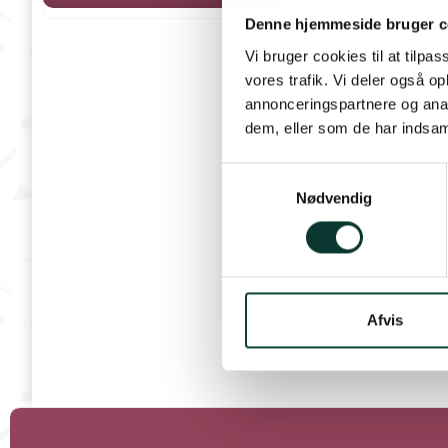
Denne hjemmeside bruger c
Tekst til gravering
Vi bruger cookies til at tilpas
vores trafik. Vi deler også 
annonceringspartnere og anal
dem, eller som de har indsaml
S
Beskrivelse
Nødvendig
a
Gør din gave helt u
m
gave på – perfekt ti
t
y
Det er begrænset hv
k
k
Afvis
e
Læs mere
v
a
l
g