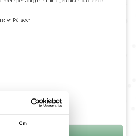
e mere personlig med din egen hilsen på flasken
us:
På lager
Om