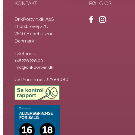
KONTAKT
FØLG OS
DrikPortvin.dk ApS
Thorsbrovej 22C
2640 Hedehusene
Danmark
Telefonnr.
:
+45 228 228 00
info@drikportvin.dk
CVR-nummer
:
32789080