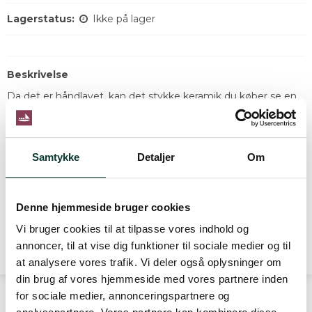
Lagerstatus:
Ikke på lager
Beskrivelse
Da det er håndlavet, kan det stykke keramik du køber se en
smule anderledes ud end det på billedet, men dog indenfor
samme stil selvfølgelig. Hvis du ønsker det, kan vi sende et
billede til dig før afsendelse af din ordre.
Samtykke
Detaljer
Om
Læs mere
Denne hjemmeside bruger cookies
Vi bruger cookies til at tilpasse vores indhold og
Producentbeskrivelse
annoncer, til at vise dig funktioner til sociale medier og til
at analysere vores trafik. Vi deler også oplysninger om
din brug af vores hjemmeside med vores partnere inden
for sociale medier, annonceringspartnere og