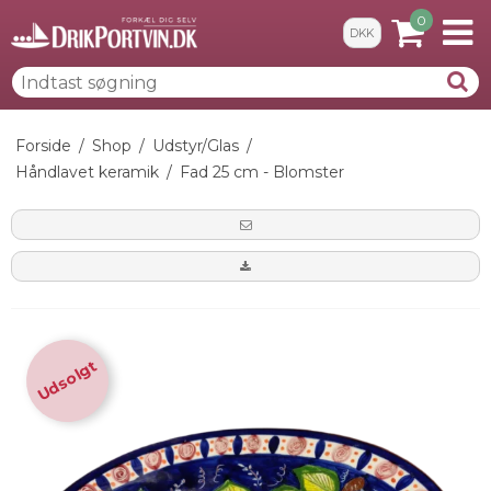
0
DKK
Forside
/
Shop
/
Udstyr/Glas
/
Håndlavet keramik
/
Fad 25 cm - Blomster
Udsolgt