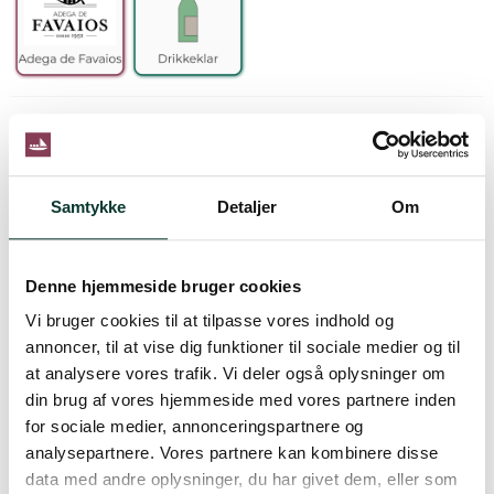
Beskrivelse
Vinen fremtræder klar i glasset og har en attraktiv gylden
farve. Moscatelvinene fra Favaios er kendt for at have de
Samtykke
Detaljer
Om
typiske nuancer fra Moscateldruerne, der er meget rige og
aromatiske. Disse nuancer fornemmes især i smagen, hvor
de florale noter er fremtræende. Smagen finder man dog
Denne hjemmeside bruger cookies
også rige noter af citrusfrugter som appelsin, madarin og
Læs mere
lime. Honning, marmelade og karamel dominerer
Vi bruger cookies til at tilpasse vores indhold og
eftersmagen. Vinen føles silkeblød i munden.
annoncer, til at vise dig funktioner til sociale medier og til
at analysere vores trafik. Vi deler også oplysninger om
Specifikationer
Producentbeskrivelse
Portvinstypen
Servering
din brug af vores hjemmeside med vores partnere inden
Denne klassiske Moscatelvin er den yngste på markedet
for sociale medier, annonceringspartnere og
Druer
Moscatel Galego Branco
fra Adega de Favaios, men der er også den vintype, som
analysepartnere. Vores partnere kan kombinere disse
Servering
Dette er en let vin, der skal serveres
firmaet har produceret i længst tid - næsten lige fra de
data med andre oplysninger, du har givet dem, eller som
køleskabskold 4-6°C.
firmaet blev grundlagt. Vinen er lavet på den traditionelle