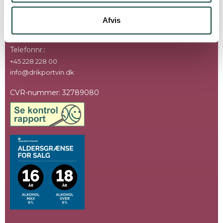
Thorsbrovej 22C
2640 Hedehusene
Afvis
Danmark
Telefonnr.
:
+45 228 228 00
info@drikportvin.dk
CVR-nummer
:
32789080