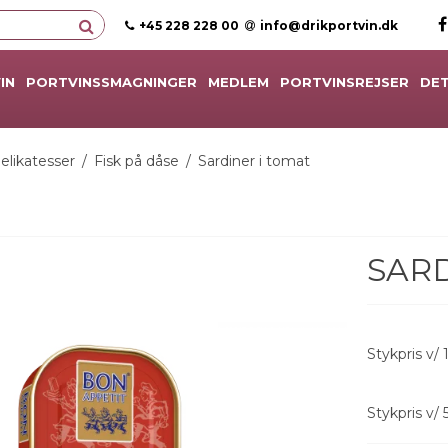
+45 228 228 00
info@drikportvin.dk
IN
PORTVINSSMAGNINGER
MEDLEM
PORTVINSREJSER
DET
elikatesser
/
Fisk på dåse
/
Sardiner i tomat
SARD
Stykpris v/ 1
Stykpris v/ 5