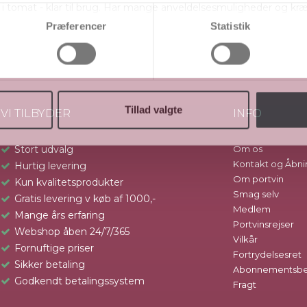
 i tomat - klar til brug. Har mange anveldelsesmuligheder og kræ
 klat mayonnaise og friskkværnet peber. Kan også indgå i diverse
Præferencer
Statistik
Tillad valgte
VI TILBYDER
INFO
Stort udvalg
Om os
Kontakt og Åbni
Hurtig levering
Om portvin
Kun kvalitetsprodukter
Smag selv
Gratis levering v køb af 1000,-
Medlem
Mange års erfaring
Portvinsrejser
Webshop åben 24/7/365
Vilkår
Fornuftige priser
Fortrydelsesret
Sikker betaling
Abonnementsbet
Godkendt betalingssystem
Fragt