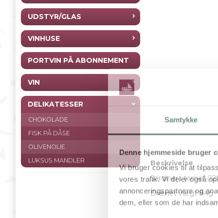
UDSTYR/GLAS
VINHUSE
PORTVIN PÅ ABONNEMENT
VIN
DELIKATESSER
Samtykke
CHOKOLADE
FISK PÅ DÅSE
OLIVENOLIE
Denne hjemmeside bruger c
LUKSUS MANDLER
Beskrivelse
Vi bruger cookies til at tilpas
Sardiner i tomat (12
vores trafik. Vi deler også 
annonceringspartnere og anal
Drænet vægt 84g
dem, eller som de har indsaml