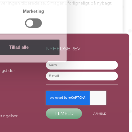
ver ingen tilberedelse. Smager uforligneligt på nybagt
 fiske-forretter og som lækkert indslag til en tapas-
Marketing
Tillad alle
NYHEDSBREV
ngstider
TILMELD
AFMELD
ingelser