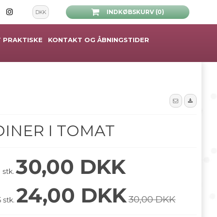
INDKØBSKURV (0)
DKK
 PRAKTISKE
KONTAKT OG ÅBNINGSTIDER
INER I TOMAT
30,00 DKK
 stk.
24,00 DKK
30,00 DKK
 stk.