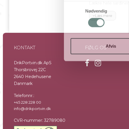
Lækre hele sardiner
S
rugbrød med en lille
Nødvendig
a
Læs mere
tallerken.
m
t
y
k
k
Afvis
KONTAKT
FØLG OS
e
v
DrikPortvin.dk ApS
a
Thorsbrovej 22C
l
2640 Hedehusene
g
Danmark
Telefonnr.
:
+45 228 228 00
info@drikportvin.dk
CVR-nummer
:
32789080