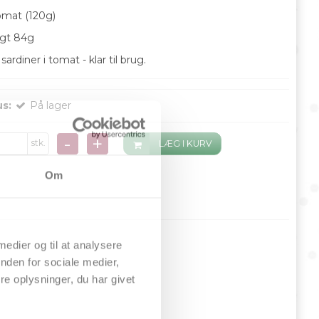
tomat (120g)
gt 84g
ardiner i tomat - klar til brug.
us:
På lager
-
+
stk.
LÆG I KURV
Om
 medier og til at analysere
nden for sociale medier,
e oplysninger, du har givet