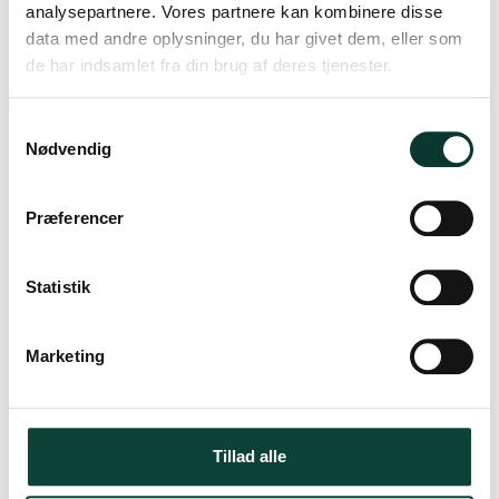
analysepartnere. Vores partnere kan kombinere disse
data med andre oplysninger, du har givet dem, eller som
KONTAKT
de har indsamlet fra din brug af deres tjenester.
DrikPortvin.dk ApS
Thorsbrovej 22C
S
2640 Hedehusene
Nødvendig
a
Danmark
m
t
Præferencer
Telefonnr.
:
y
+45 228 228 00
k
info@drikportvin.dk
k
Statistik
e
CVR-nummer
:
32789080
v
Marketing
a
l
g
Tillad alle