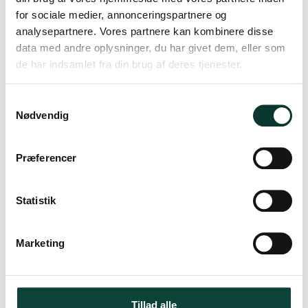
for sociale medier, annonceringspartnere og
analysepartnere. Vores partnere kan kombinere disse
data med andre oplysninger, du har givet dem, eller som
de har indsamlet fra din brug af deres tjenester.
S
Nødvendig
a
FØLG OS
m
t
Præferencer
y
k
VI TILBYDER
k
Statistik
Stort udvalg
e
Hurtig levering
v
Marketing
Kun kvalitetsprodukter
a
Gratis levering v køb af 1000,-
l
Mange års erfaring
g
Webshop åben 24/7/365
Tillad alle