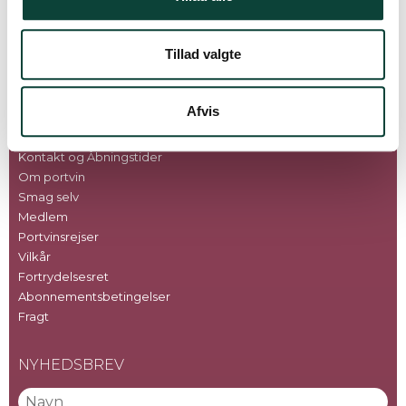
Fornuftige priser
Sikker betaling
Tillad valgte
Godkendt betalingssystem
INFO
Afvis
Om os
Kontakt og Åbningstider
Om portvin
Smag selv
Medlem
Portvinsrejser
Vilkår
Fortrydelsesret
Abonnementsbetingelser
Fragt
NYHEDSBREV