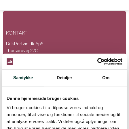
KONTAKT
DrikPortvin.dk ApS
Thorsbrovej 22C
2640 Hedehusene
Danmark
Telefonnr.
:
Samtykke
Detaljer
Om
+45 228 228 00
info@drikportvin.dk
Denne hjemmeside bruger cookies
CVR-nummer
:
32789080
Vi bruger cookies til at tilpasse vores indhold og
annoncer, til at vise dig funktioner til sociale medier og til
at analysere vores trafik. Vi deler også oplysninger om
din brug af vores hjemmeside med vores partnere inden