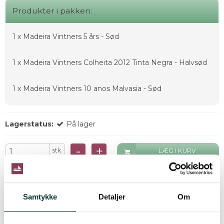
Produkter i pakken:
1 x
Madeira Vintners 5 års - Sød
1 x
Madeira Vintners Colheita 2012 Tinta Negra - Halvsød
1 x
Madeira Vintners 10 anos Malvasia - Sød
Lagerstatus:
På lager
-
+
stk.
LÆG I KURV
Beskrivelse
Samtykke
Detaljer
Om
Lækker samlepakke med 3 flasker sødmefulde Madeira.
Hold din helt egen Madeira-smagning og smag på forskellen