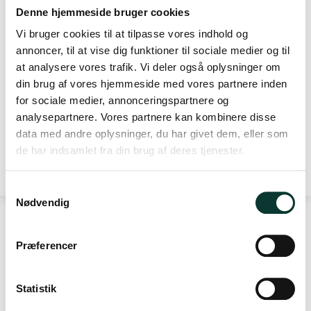
mellem en 5 og 10 års sød Maderia og slut festen af med en
Denne hjemmeside bruger cookies
halvsød årgangs Maderia fra 2012.
Vi bruger cookies til at tilpasse vores indhold og
Klik dig rundt mellem de enkelte vine for yderligere detaljer.
annoncer, til at vise dig funktioner til sociale medier og til
Læs mere
at analysere vores trafik. Vi deler også oplysninger om
din brug af vores hjemmeside med vores partnere inden
for sociale medier, annonceringspartnere og
Specifikationer
Producentbeskrivelse
Servering
analysepartnere. Vores partnere kan kombinere disse
data med andre oplysninger, du har givet dem, eller som
Volumen
3 x 75 cl
de har indsamlet fra din brug af deres tjenester.
S
Nødvendig
a
m
t
Præferencer
KONTAKT
y
k
DrikPortvin.dk ApS
k
Statistik
Thorsbrovej 22C
e
2640 Hedehusene