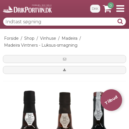
0
DKK
Forside
/
Shop
/
Vinhuse
/
Madeira
/
Madeira Vintners - Luksus-smagning
Tilbud