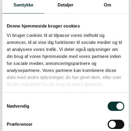
1 x
Pedra Alta Nº 03 - White Port
Samtykke
Detaljer
Om
Lagerstatus:
På lager
Denne hjemmeside bruger cookies
-
+
Vi bruger cookies til at tilpasse vores indhold og
stk.
LÆG I KURV
annoncer, til at vise dig funktioner til sociale medier og til
at analysere vores trafik. Vi deler også oplysninger om
din brug af vores hjemmeside med vores partnere inden
Beskrivelse
for sociale medier, annonceringspartnere og
Med denne samling af portvine, kan du holde din egen lille
analysepartnere. Vores partnere kan kombinere disse
smagning. Du får et bredt udvalg, som er sammensat for at
data med andre oplysninger, du har givet dem, eller som
give dig en introduktion til portvin. Du skal smage de mange
de har indsamlet fra din brug af deres tjenester.
forskellige typer, men også udfordres på pris og kvalitet.
Hver pakke består af en enkelt flaske af hver portvin. Du kan
S
hente inspiration til vinene her på hjemmesiden og ellers står
Nødvendig
a
Læs mere
vi naturligvis også til din disposition hvis du har uddybende
m
spørgsmål.
t
Hvis du efter smagningen, ønsker at købe disse vine får du
Præferencer
y
efterfølgende 15% rabat på vejledende udsalgspris.