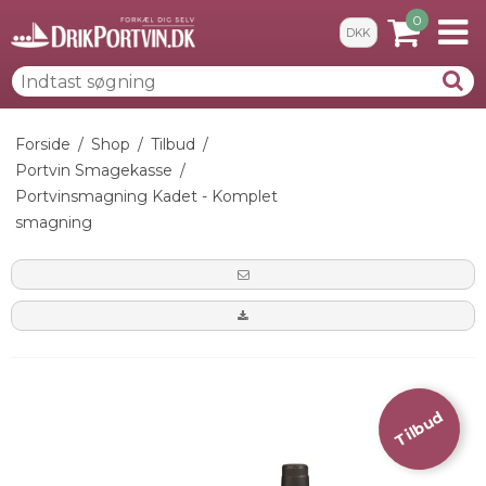
0
DKK
Forside
/
Shop
/
Tilbud
/
Portvin Smagekasse
/
Portvinsmagning Kadet - Komplet
smagning
Tilbud