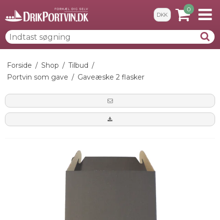
0
DKK
Forside
/
Shop
/
Tilbud
/
Portvin som gave
/
Gaveæske 2 flasker