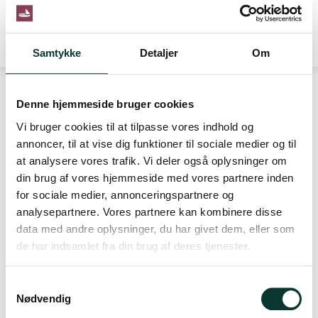
-
+
stk.
LÆG I KURV
Samtykke
Detaljer
Om
Denne hjemmeside bruger cookies
KONTAKT
Vi bruger cookies til at tilpasse vores indhold og
annoncer, til at vise dig funktioner til sociale medier og til
DrikPortvin.dk ApS
at analysere vores trafik. Vi deler også oplysninger om
Thorsbrovej 22C
din brug af vores hjemmeside med vores partnere inden
2640 Hedehusene
for sociale medier, annonceringspartnere og
Danmark
analysepartnere. Vores partnere kan kombinere disse
data med andre oplysninger, du har givet dem, eller som
Telefonnr.
:
de har indsamlet fra din brug af deres tjenester.
+45 228 228 00
info@drikportvin.dk
S
CVR-nummer
:
32789080
Nødvendig
a